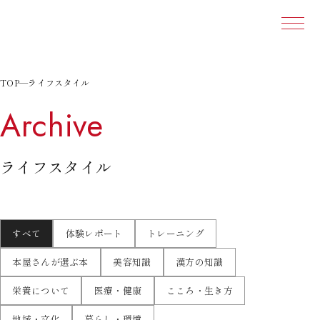
本文ま
TOP
—
ライフスタイル
Archive
ライフスタイル
すべて
体験レポート
トレーニング
本屋さんが選ぶ本
美容知識
漢方の知識
栄養について
医療・健康
こころ・生き方
地域・文化
暮らし・環境