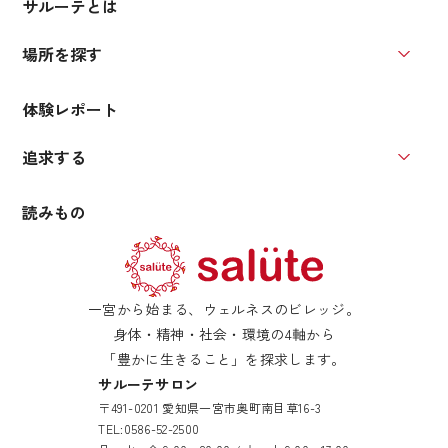
サルーテとは
場所を探す
場所を
体験レポート
追求する
追求す
読みもの
一宮から始まる、ウェルネスのビレッジ。
身体・精神・社会・環境の4軸から
「豊かに生きること」を探求します。
サルーテサロン
〒491-0201 愛知県一宮市奥町南目草16-3
TEL:
0586-52-2500