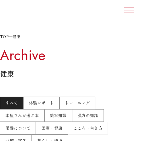
本文ま
TOP
—
健康
Archive
健康
すべて
体験レポート
トレーニング
本屋さんが選ぶ本
美容知識
漢方の知識
栄養について
医療・健康
こころ・生き方
地域・文化
暮らし・環境