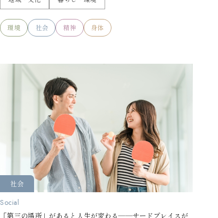
環境
社会
精神
身体
社会
Social
「第三の場所」があると人生が変わる——サードプレイスが