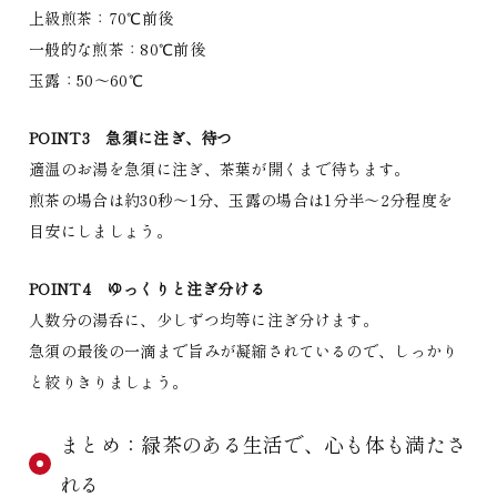
上級煎茶：70℃前後
一般的な煎茶：80℃前後
玉露：50〜60℃
POINT3 急須に注ぎ、待つ
適温のお湯を急須に注ぎ、茶葉が開くまで待ちます。
煎茶の場合は約30秒〜1分、玉露の場合は1分半〜2分程度を
目安にしましょう。
POINT4 ゆっくりと注ぎ分ける
人数分の湯呑に、少しずつ均等に注ぎ分けます。
急須の最後の一滴まで旨みが凝縮されているので、しっかり
と絞りきりましょう。
まとめ：緑茶のある生活で、心も体も満たさ
れる