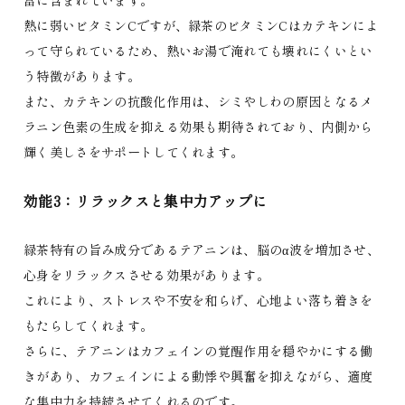
富に含まれています。
熱に弱いビタミンCですが、緑茶のビタミンCはカテキンによ
って守られているため、熱いお湯で淹れても壊れにくいとい
う特徴があります。
また、カテキンの抗酸化作用は、シミやしわの原因となるメ
ラニン色素の生成を抑える効果も期待されており、内側から
輝く美しさをサポートしてくれます。
効能3：リラックスと集中力アップに
緑茶特有の旨み成分であるテアニンは、脳のα波を増加させ、
心身をリラックスさせる効果があります。
これにより、ストレスや不安を和らげ、心地よい落ち着きを
もたらしてくれます。
さらに、テアニンはカフェインの覚醒作用を穏やかにする働
きがあり、カフェインによる動悸や興奮を抑えながら、適度
な集中力を持続させてくれるのです。