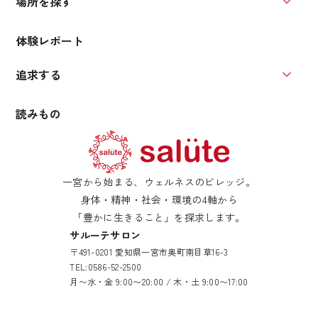
場所を探す
場所を
体験レポート
追求する
追求す
読みもの
一宮から始まる、ウェルネスのビレッジ。
身体・精神・社会・環境の4軸から
「豊かに生きること」を探求します。
サルーテサロン
〒491-0201 愛知県一宮市奥町南目草16-3
TEL:
0586-52-2500
月〜水・金 9:00〜20:00 / 木・土 9:00〜17:00