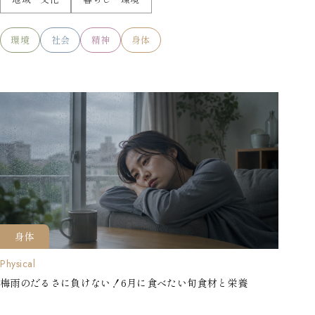
環境
社会
精神
身体
身体
Physical
梅雨のだるさに負けない！6月に食べたい旬食材と栄養