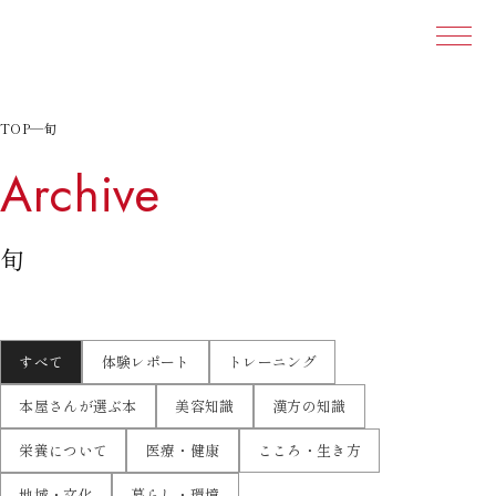
本文ま
TOP
—
旬
Archive
旬
すべて
体験レポート
トレーニング
本屋さんが選ぶ本
美容知識
漢方の知識
栄養について
医療・健康
こころ・生き方
地域・文化
暮らし・環境