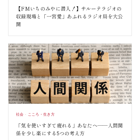
【FMいちのみやに潜入！】サルーテラジオの
収録現場と「一宮愛」あふれるラジオ局を大公
開
社会 · こころ・生き方
「気を使いすぎて疲れる」あなたへ——人間関
係を少し楽にする5つの考え方