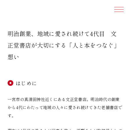
本文ま
明治創業、地域に愛され続けて4代目 文
正堂書店が大切にする「人と本をつなぐ」
想い
はじめに
一宮市の真清田神社近くにある文正堂書店。明治時代の創業
から4代にわたって地域の人々に愛され続けてきた老舗書店で
す。