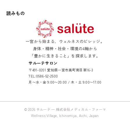
追求す
読みもの
一宮から始まる、ウェルネスのビレッジ。
身体・精神・社会・環境の4軸から
「豊かに生きること」を探求します。
サルーテサロン
〒491-0201 愛知県一宮市奥町南目草16-3
TEL:
0586-52-2500
月〜水・金 9:00〜20:00 / 木・土 9:00〜17:00
© 2026 サルーテ — 株式会社メディカル・ファーマ
Wellness Village, Ichinomiya, Aichi, Japan