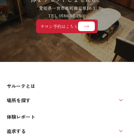
愛知県一宮市奥町南目草16-3
TEL 0586-52-2500
サロン予約はこちら
サルーテとは
場所を探す
場所を
体験レポート
追求する