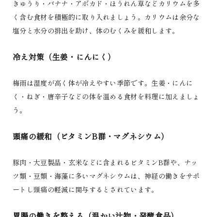
きゅうり・バナナ・アボカド・ほうれん草などカリウムを多
く含む食材を積極的に取り入れましょう。カリウムは余分な
塩分と水分の排出を助け、体のむくみを緩和します。
冷え対策（生姜・にんにく）
梅雨は湿度が高く体が冷えやすい季節です。生姜・にんに
く・ねぎ・唐辛子などの体を温める食材を料理に加えましょ
う。
頭痛の緩和（ビタミンB群・マグネシウム）
豚肉・大豆製品・玄米などに含まれるビタミンB群や、ナッ
ツ類・豆類・海藻に多いマグネシウムは、神経の働きをサポ
ートし頭痛の軽減に関与するとされています。
胃腸の働きを整える（温かい汁物・発酵食品）