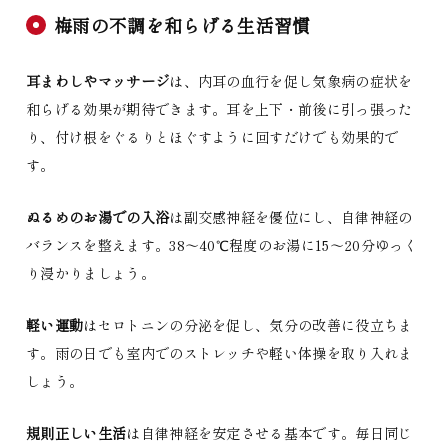
梅雨の不調を和らげる生活習慣
耳まわしやマッサージ
は、内耳の血行を促し気象病の症状を
和らげる効果が期待できます。耳を上下・前後に引っ張った
り、付け根をぐるりとほぐすように回すだけでも効果的で
す。
ぬるめのお湯での入浴
は副交感神経を優位にし、自律神経の
バランスを整えます。38〜40℃程度のお湯に15〜20分ゆっく
り浸かりましょう。
軽い運動
はセロトニンの分泌を促し、気分の改善に役立ちま
す。雨の日でも室内でのストレッチや軽い体操を取り入れま
しょう。
規則正しい生活
は自律神経を安定させる基本です。毎日同じ