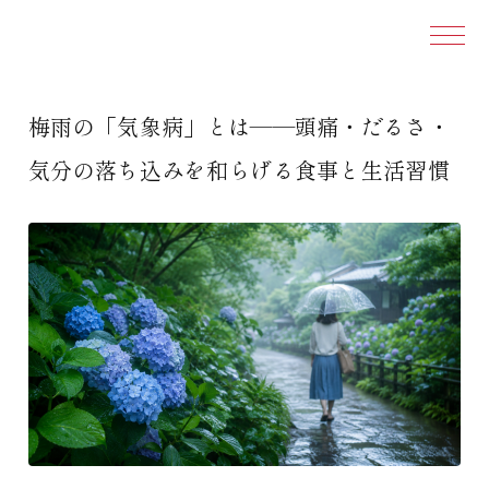
本文ま
梅雨の「気象病」とは——頭痛・だるさ・
気分の落ち込みを和らげる食事と生活習慣