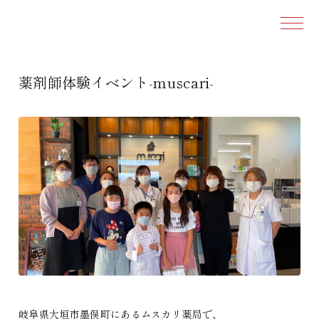
本文ま
薬剤師体験イベント-muscari-
岐阜県大垣市墨俣町にあるムスカリ薬局で、