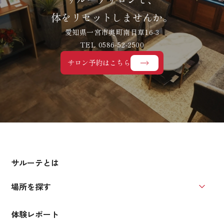
体をリセットしませんか。
愛知県一宮市奥町南目草16-3
TEL 0586-52-2500
サロン予約はこちら
サルーテとは
場所を探す
場所を
体験レポート