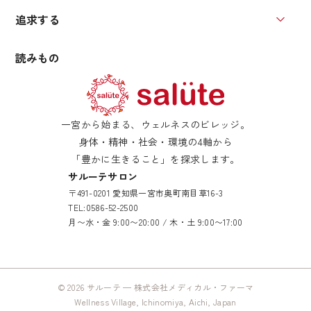
追求する
追求す
読みもの
一宮から始まる、ウェルネスのビレッジ。
身体・精神・社会・環境の4軸から
「豊かに生きること」を探求します。
サルーテサロン
〒491-0201 愛知県一宮市奥町南目草16-3
TEL:
0586-52-2500
月〜水・金 9:00〜20:00 / 木・土 9:00〜17:00
© 2026 サルーテ — 株式会社メディカル・ファーマ
Wellness Village, Ichinomiya, Aichi, Japan