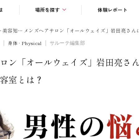
は
場所を探す
体験レポート
ビューティー
する
美容知識
インテリア
サルーテ編集部
識
身体 · Physical
カルチャー
ショッピング
ロン「オールウェイズ」岩田亮さ
グルメ
容室とは？