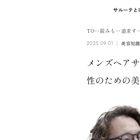
本文までスキップ
サルーテと
TOP
読みもの
追求
2025.09.01
美容知
メンズヘアサ
性のための美