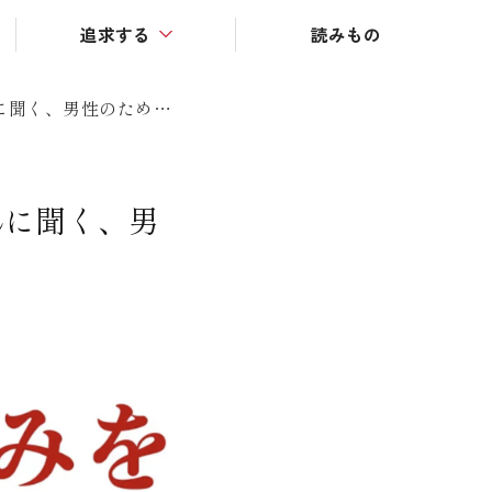
追求する
読みもの
トレーニング
メンズヘアサロン「オールウェイズ」岩田亮さんに聞く、男性のための美容室とは？
本屋さんが選ぶ本
美容知識
漢方の知識
んに聞く、男
栄養について
医療・健康
こころ・生き方
地域・文化
暮らし・環境