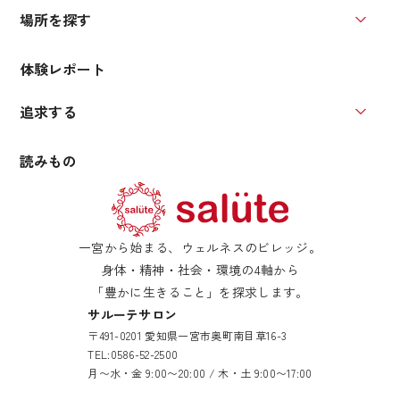
場所を探す
場所を
体験レポート
追求する
追求す
読みもの
一宮から始まる、ウェルネスのビレッジ。
身体・精神・社会・環境の4軸から
「豊かに生きること」を探求します。
サルーテサロン
〒491-0201 愛知県一宮市奥町南目草16-3
TEL:
0586-52-2500
月〜水・金 9:00〜20:00 / 木・土 9:00〜17:00