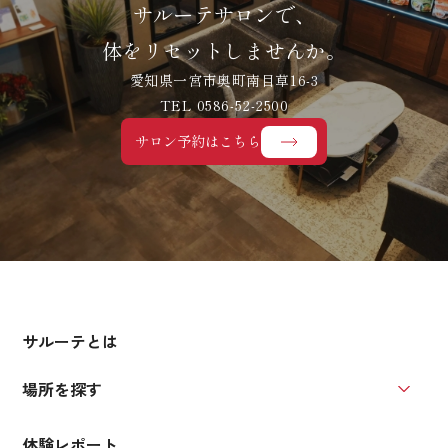
サルーテサロンで、
体をリセットしませんか。
愛知県一宮市奥町南目草16-3
TEL 0586-52-2500
サロン予約はこちら
サルーテとは
場所を探す
場所を
体験レポート