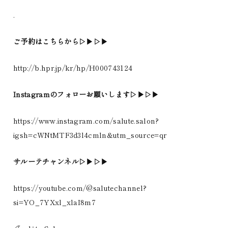
.
ご予約はこちらから▷▶︎▷▶︎
http://b.hpr.jp/kr/hp/H000743124
Instagramのフォローお願いします▷▶︎▷▶︎
https://www.instagram.com/salute.salon?
igsh=cWNtMTF3d3l4cmln&utm_source=qr
サルーテチャンネル▷▶︎▷▶︎
https://youtube.com/@salutechannel?
si=YO_7YXxl_xlaI8m7