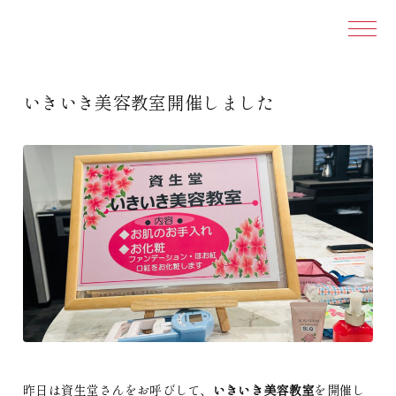
本文ま
いきいき美容教室開催しました
昨日は資生堂さんをお呼びして、
いきいき美容教室
を開催し