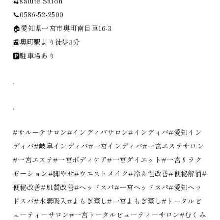
🍒salüte Salon
📞0586-52-2500
🏠愛知県一宮市奥町南目草16-3
🚉奥町駅より徒歩3分
🅿️駐車場あり
.
.
#サルーテサロン#インディバサロン#インディバ#愛知イン
ディバ#岐阜インディバ#一宮インディバ#一宮エステサロン
#一宮エステ#一宮ボディケア#一宮ダイエット#一宮リラク
ゼーション#脚やせ#ウエストメイク#冷え性改善#便秘解消#
便秘改善#肌質改善#ヘッドスパ#一宮ヘッドスパ#愛知ヘッ
ドスパ#水素吸入#よもぎ蒸し#一宮よもぎ蒸し#トータルビ
ューティーサロン#一宮トータルビューティーサロン#むくみ