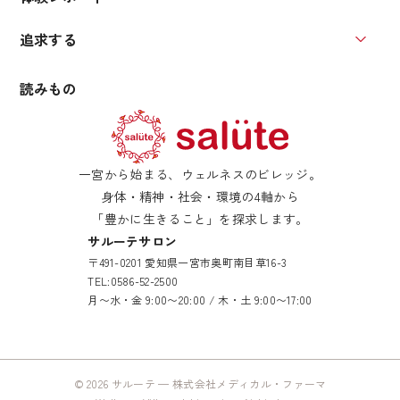
追求する
追求す
読みもの
一宮から始まる、ウェルネスのビレッジ。
身体・精神・社会・環境の4軸から
「豊かに生きること」を探求します。
サルーテサロン
〒491-0201 愛知県一宮市奥町南目草16-3
TEL:
0586-52-2500
月〜水・金 9:00〜20:00 / 木・土 9:00〜17:00
© 2026 サルーテ — 株式会社メディカル・ファーマ